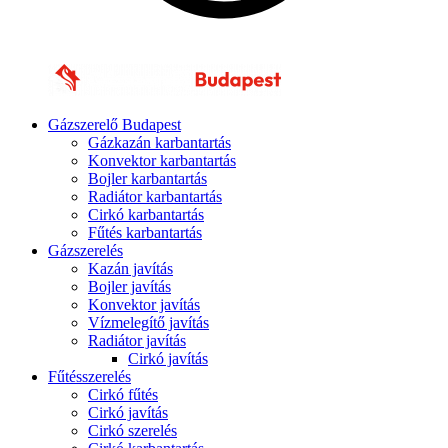
Gázszerelő Budapest
Gázkazán karbantartás
Konvektor karbantartás
Bojler karbantartás
Radiátor karbantartás
Cirkó karbantartás
Fűtés karbantartás
Gázszerelés
Kazán javítás
Bojler javítás
Konvektor javítás
Vízmelegítő javítás
Radiátor javítás
Cirkó javítás
Fűtésszerelés
Cirkó fűtés
Cirkó javítás
Cirkó szerelés