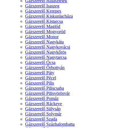
Gázszerelő Halásztelek
Gázszerelő Isaszeg
Gázszerelő Kerepes
Gázszerelő Kiskunlacháza
Gázszerelő Kistarcsa
Gázszerelő Maglód
Gázszerelő Mogyoród
Gázszerelő Monor
Gázszerelő Nagykáta
Gázszerelő Nagykovácsi
Gázszerelő Nagykőrös
Gázszerelő Nagytarcsa
Gázszerelő Ócsa
Gázszerelő Őrbottyán
Gázszerelő Páty
Gázszerelő Pécel
Gázszerelő Pilis
Gázszerelő Piliscsaba
Gázszerelő Pilisvörösvár
Gázszerelő Pomáz
Gázszerelő Ráckeve
Gázszerelő Sülysáp
Gázszerelő Solymár
Gázszerelő Szada
Gázszerelő Százhalombatta