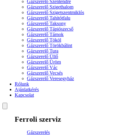
Gázszerelő Szentendre
Gázszerelő Szigethalom
Gázszerelő Szigetszentmiklós
Gázszerelő Tahitótfalu
Gázszerelő Taksony
Gázszerelő Tápiószecső
Gázszerelő Tárnok
Gázszerelő Tököl
Gázszerelő Törökbálint
Gázszerelő Tura
Gázszerelő Üllő
Gázszerelő Üröm
Gázszerelő Vác
Gázszerelő Vecsés
Gázszerelő Veresegyház
Rólunk
Ajánlatkérés
Kapcsolat
Ferroli szerviz
Gázszerelés