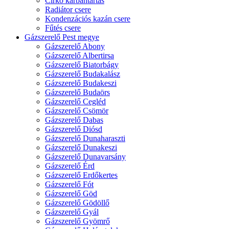
Cirkó karbantartás
Radiátor csere
Kondenzációs kazán csere
Fűtés csere
Gázszerelő Pest megye
Gázszerelő Abony
Gázszerelő Albertirsa
Gázszerelő Biatorbágy
Gázszerelő Budakalász
Gázszerelő Budakeszi
Gázszerelő Budaörs
Gázszerelő Cegléd
Gázszerelő Csömör
Gázszerelő Dabas
Gázszerelő Diósd
Gázszerelő Dunaharaszti
Gázszerelő Dunakeszi
Gázszerelő Dunavarsány
Gázszerelő Érd
Gázszerelő Erdőkertes
Gázszerelő Fót
Gázszerelő Göd
Gázszerelő Gödöllő
Gázszerelő Gyál
Gázszerelő Gyömrő