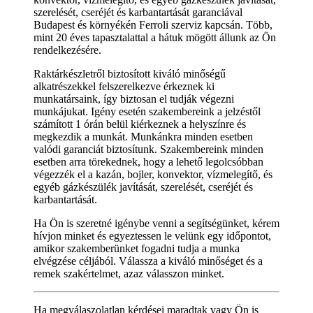
szerelését, cseréjét és karbantartását garanciával
Budapest és környékén Ferroli szerviz kapcsán. Több,
mint 20 éves tapasztalattal a hátuk mögött állunk az Ön
rendelkezésére.
Raktárkészletről biztosított kiváló minőségű
alkatrészekkel felszerelkezve érkeznek ki
munkatársaink, így biztosan el tudják végezni
munkájukat. Igény esetén szakembereink a jelzéstől
számított 1 órán belül kiérkeznek a helyszínre és
megkezdik a munkát. Munkánkra minden esetben
valódi garanciát biztosítunk. Szakembereink minden
esetben arra törekednek, hogy a lehető legolcsóbban
végezzék el a kazán, bojler, konvektor, vízmelegítő, és
egyéb gázkészülék javítását, szerelését, cseréjét és
karbantartását.
Ha Ön is szeretné igénybe venni a segítségünket, kérem
hívjon minket és egyeztessen le velünk egy időpontot,
amikor szakemberünket fogadni tudja a munka
elvégzése céljából. Válassza a kiváló minőséget és a
remek szakértelmet, azaz válasszon minket.
Ha megválaszolatlan kérdései maradtak vagy Ön is