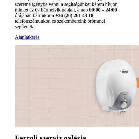
szeretné igénybe venni a segítségünket kérem hívjon
minket az év bármelyik napján, a nap
00:00 – 24:00
órájában bármikor a
+36 (20) 261 43 18
telefonszámunkon és szakembereink örömmel
segítenek.
Ajánlatkérés
Ferroli szerviz galéria