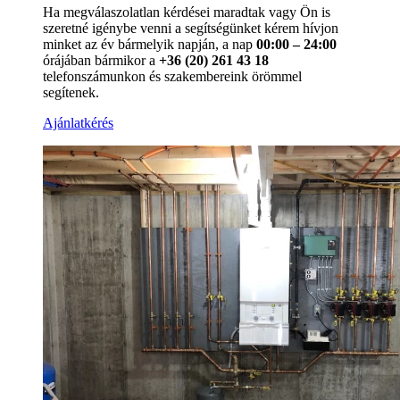
Ha megválaszolatlan kérdései maradtak vagy Ön is
szeretné igénybe venni a segítségünket kérem hívjon
minket az év bármelyik napján, a nap
00:00 – 24:00
órájában bármikor a
+36 (20) 261 43 18
telefonszámunkon és szakembereink örömmel
segítenek.
Ajánlatkérés