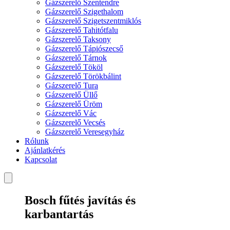
Gázszerelő Szentendre
Gázszerelő Szigethalom
Gázszerelő Szigetszentmiklós
Gázszerelő Tahitótfalu
Gázszerelő Taksony
Gázszerelő Tápiószecső
Gázszerelő Tárnok
Gázszerelő Tököl
Gázszerelő Törökbálint
Gázszerelő Tura
Gázszerelő Üllő
Gázszerelő Üröm
Gázszerelő Vác
Gázszerelő Vecsés
Gázszerelő Veresegyház
Rólunk
Ajánlatkérés
Kapcsolat
Bosch fűtés javítás és
karbantartás