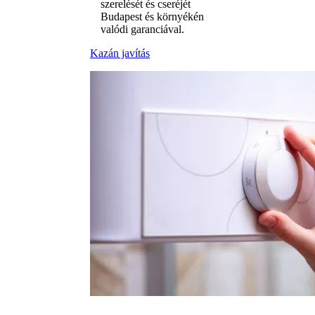
szerelését és cseréjét
Budapest és környékén
valódi garanciával.
Kazán javítás