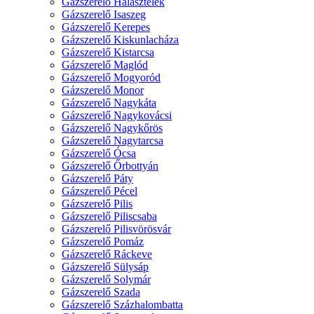
Gázszerelő Halásztelek
Gázszerelő Isaszeg
Gázszerelő Kerepes
Gázszerelő Kiskunlacháza
Gázszerelő Kistarcsa
Gázszerelő Maglód
Gázszerelő Mogyoród
Gázszerelő Monor
Gázszerelő Nagykáta
Gázszerelő Nagykovácsi
Gázszerelő Nagykőrös
Gázszerelő Nagytarcsa
Gázszerelő Ócsa
Gázszerelő Őrbottyán
Gázszerelő Páty
Gázszerelő Pécel
Gázszerelő Pilis
Gázszerelő Piliscsaba
Gázszerelő Pilisvörösvár
Gázszerelő Pomáz
Gázszerelő Ráckeve
Gázszerelő Sülysáp
Gázszerelő Solymár
Gázszerelő Szada
Gázszerelő Százhalombatta