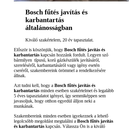
Bosch fűtés javítás és
karbantartás
általánosságban
Kiváló szakértelem, 20 év tapasztalat.
Először is köszönjük, hogy
Bosch fűtés javítás és
karbantartás
kapcsán hozzánk fordult. Legyen szó
bármilyen típusú, korú gázkészülék javításáról,
szereléséről, karbantartásáról vagy igény esetén
cseréről, szakembereink örömmel a rendelkezésére
állnak.
Azt tudni kell, hogy a
Bosch fűtés javítás és
karbantartás
minden esetben szakértelmet és legalább
5 éves tapasztalatot igényei, így semmiképpen sem
javasoljuk, hogy otthon egyedül álljon neki a
munkának.
Szakembereink minden esetben igyekeznek a lehető
legolcsóbb megoldást megtalálni a
Bosch fűtés javítás
és karbantartás
kapcsán. Válassza Ön is a kiváló