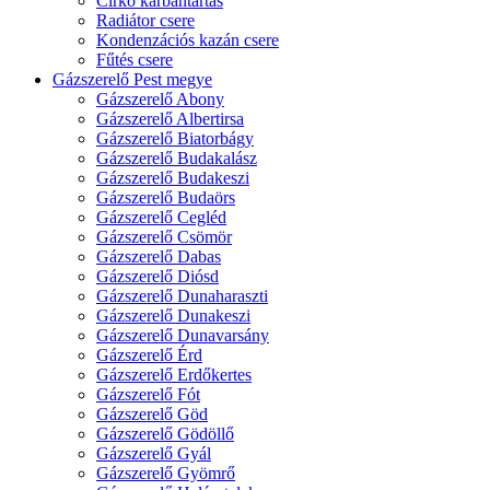
Cirkó karbantartás
Radiátor csere
Kondenzációs kazán csere
Fűtés csere
Gázszerelő Pest megye
Gázszerelő Abony
Gázszerelő Albertirsa
Gázszerelő Biatorbágy
Gázszerelő Budakalász
Gázszerelő Budakeszi
Gázszerelő Budaörs
Gázszerelő Cegléd
Gázszerelő Csömör
Gázszerelő Dabas
Gázszerelő Diósd
Gázszerelő Dunaharaszti
Gázszerelő Dunakeszi
Gázszerelő Dunavarsány
Gázszerelő Érd
Gázszerelő Erdőkertes
Gázszerelő Fót
Gázszerelő Göd
Gázszerelő Gödöllő
Gázszerelő Gyál
Gázszerelő Gyömrő