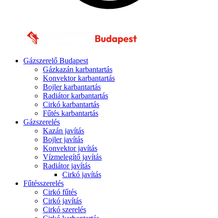
Gázszerelő Budapest
Gázkazán karbantartás
Konvektor karbantartás
Bojler karbantartás
Radiátor karbantartás
Cirkó karbantartás
Fűtés karbantartás
Gázszerelés
Kazán javítás
Bojler javítás
Konvektor javítás
Vízmelegítő javítás
Radiátor javítás
Cirkó javítás
Fűtésszerelés
Cirkó fűtés
Cirkó javítás
Cirkó szerelés