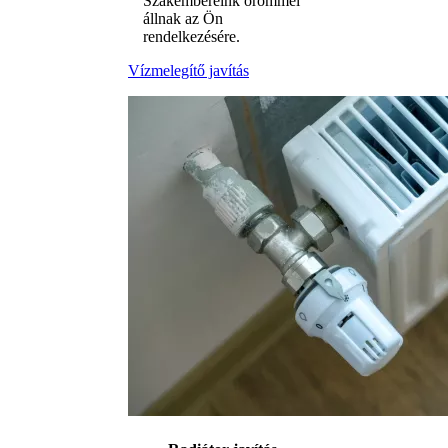
Szakembereink örömmel
állnak az Ön
rendelkezésére.
Vízmelegítő javítás