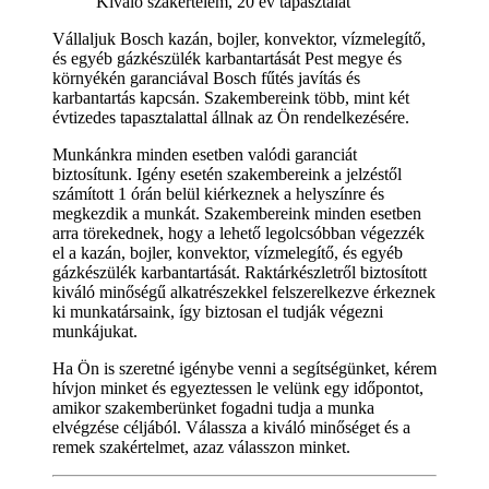
Kiváló szakértelem, 20 év tapasztalat
Vállaljuk Bosch kazán, bojler, konvektor, vízmelegítő,
és egyéb gázkészülék karbantartását Pest megye és
környékén garanciával Bosch fűtés javítás és
karbantartás kapcsán. Szakembereink több, mint két
évtizedes tapasztalattal állnak az Ön rendelkezésére.
Munkánkra minden esetben valódi garanciát
biztosítunk. Igény esetén szakembereink a jelzéstől
számított 1 órán belül kiérkeznek a helyszínre és
megkezdik a munkát. Szakembereink minden esetben
arra törekednek, hogy a lehető legolcsóbban végezzék
el a kazán, bojler, konvektor, vízmelegítő, és egyéb
gázkészülék karbantartását. Raktárkészletről biztosított
kiváló minőségű alkatrészekkel felszerelkezve érkeznek
ki munkatársaink, így biztosan el tudják végezni
munkájukat.
Ha Ön is szeretné igénybe venni a segítségünket, kérem
hívjon minket és egyeztessen le velünk egy időpontot,
amikor szakemberünket fogadni tudja a munka
elvégzése céljából. Válassza a kiváló minőséget és a
remek szakértelmet, azaz válasszon minket.