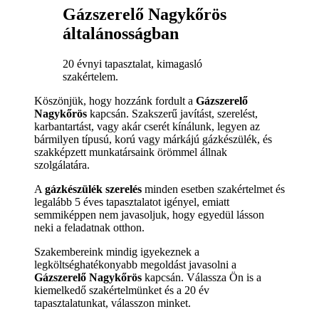
Gázszerelő Nagykőrös
általánosságban
20 évnyi tapasztalat, kimagasló
szakértelem.
Köszönjük, hogy hozzánk fordult a
Gázszerelő
Nagykőrös
kapcsán. Szakszerű javítást, szerelést,
karbantartást, vagy akár cserét kínálunk, legyen az
bármilyen típusú, korú vagy márkájú gázkészülék, és
szakképzett munkatársaink örömmel állnak
szolgálatára.
A
gázkészülék szerelés
minden esetben szakértelmet és
legalább 5 éves tapasztalatot igényel, emiatt
semmiképpen nem javasoljuk, hogy egyedül lásson
neki a feladatnak otthon.
Szakembereink mindig igyekeznek a
legköltséghatékonyabb megoldást javasolni a
Gázszerelő Nagykőrös
kapcsán. Válassza Ön is a
kiemelkedő szakértelmünket és a 20 év
tapasztalatunkat, válasszon minket.