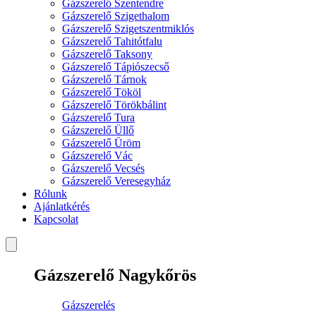
Gázszerelő Szentendre
Gázszerelő Szigethalom
Gázszerelő Szigetszentmiklós
Gázszerelő Tahitótfalu
Gázszerelő Taksony
Gázszerelő Tápiószecső
Gázszerelő Tárnok
Gázszerelő Tököl
Gázszerelő Törökbálint
Gázszerelő Tura
Gázszerelő Üllő
Gázszerelő Üröm
Gázszerelő Vác
Gázszerelő Vecsés
Gázszerelő Veresegyház
Rólunk
Ajánlatkérés
Kapcsolat
Gázszerelő Nagykőrös
Gázszerelés