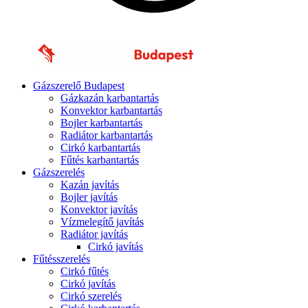
Gázszerelő Budapest
Gázkazán karbantartás
Konvektor karbantartás
Bojler karbantartás
Radiátor karbantartás
Cirkó karbantartás
Fűtés karbantartás
Gázszerelés
Kazán javítás
Bojler javítás
Konvektor javítás
Vízmelegítő javítás
Radiátor javítás
Cirkó javítás
Fűtésszerelés
Cirkó fűtés
Cirkó javítás
Cirkó szerelés