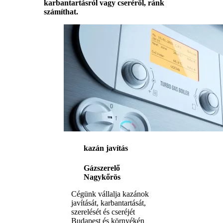
karbantartásról vagy cseréről, ránk
számíthat.
kazán javítás
Gázszerelő
Nagykőrös
Cégünk vállalja kazánok
javítását, karbantartását,
szerelését és cseréjét
Budapest és környékén