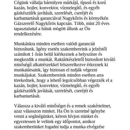
Cégünk vállalja bármilyen márkájú, típusú és korú
kazán, bojler, konvektor, vízmelegítő, és egyéb
gázkészülék javítását, szerelését, cseréjét és
karbantartását garanciával Nagykőrös és környékén
Gázszerelő Nagykőrös kapcsán. Több, mint 20 éves
tapasztalattal a hátuk mögött állunk az Ön
rendelkezésére.
Munkánkra minden esetben valódi garanciát
biztosítunk. Igény esetén szakembereink a jelzéstől
számított 1 órán belül kiérkeznek a helyszínre és
megkezdik a munkát. Raktárkészletről biztosított kiváló
minőségű alkatrészekkel felszerelkezve érkeznek ki
munkatársaink, így biztosan el tudják végezni
munkájukat. Szakembereink minden esetben arra
törekednek, hogy a lehető legolcsóbban végezzék el a
kazán, bojler, konvektor, vízmelegítő, és egyéb
gázkészülék javítását, szerelését, cseréjét és
karbantartását.
Válassza a kiváló minőséget és a remek szakértelmet,
azaz válasszon minket. Ha Ön is szeretné igénybe
venni a segítségünket, kérem hívjon minket és
egyeztessen le velünk egy időpontot, amikor
szakemberünket fogadni tudja a munka elvégzése