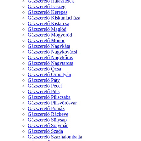
Gázszerelő Halásztelek
Gázszerelő Isaszeg
Gázszerelő Kerepes
Gázszerelő Kiskunlacháza
Gázszerelő Kistarcsa
Gázszerelő Maglód
Gázszerelő Mogyoród
Gázszerelő Monor
Gázszerelő Nagykáta
Gázszerelő Nagykovácsi
Gázszerelő Nagykőrös
Gázszerelő Nagytarcsa
Gázszerelő Ócsa
Gázszerelő Őrbottyán
Gázszerelő Páty
Gázszerelő Pécel
Gázszerelő Pilis
Gázszerelő Piliscsaba
Gázszerelő Pilisvörösvár
Gázszerelő Pomáz
Gázszerelő Ráckeve
Gázszerelő Sülysáp
Gázszerelő Solymár
Gázszerelő Szada
Gázszerelő Százhalombatta