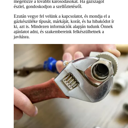
megelőzze a további károsodásokat. Ha gázszagot
észlel, gondoskodjon a szellőztetésről.
Ezután vegye fel velünk a kapcsolatot, és mondja el a
gázkészüléke típusát, márkáját, korát, és ha hibakódot ír
ki, azt is. Mindezen információk alapján tudunk Önnek
ajánlatot adni, és szakembereink felkészülhetnek a
javításra.