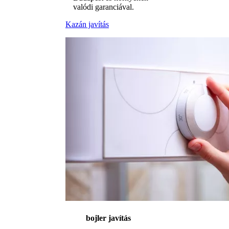
valódi garanciával.
Kazán javítás
bojler javítás