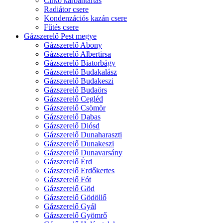
Cirkó karbantartás
Radiátor csere
Kondenzációs kazán csere
Fűtés csere
Gázszerelő Pest megye
Gázszerelő Abony
Gázszerelő Albertirsa
Gázszerelő Biatorbágy
Gázszerelő Budakalász
Gázszerelő Budakeszi
Gázszerelő Budaörs
Gázszerelő Cegléd
Gázszerelő Csömör
Gázszerelő Dabas
Gázszerelő Diósd
Gázszerelő Dunaharaszti
Gázszerelő Dunakeszi
Gázszerelő Dunavarsány
Gázszerelő Érd
Gázszerelő Erdőkertes
Gázszerelő Fót
Gázszerelő Göd
Gázszerelő Gödöllő
Gázszerelő Gyál
Gázszerelő Gyömrő