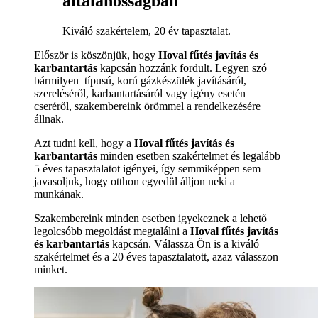
általánosságban
Kiváló szakértelem, 20 év tapasztalat.
Először is köszönjük, hogy
Hoval fűtés javítás és
karbantartás
kapcsán hozzánk fordult. Legyen szó
bármilyen típusú, korú gázkészülék javításáról,
szereléséről, karbantartásáról vagy igény esetén
cseréről, szakembereink örömmel a rendelkezésére
állnak.
Azt tudni kell, hogy a
Hoval fűtés javítás és
karbantartás
minden esetben szakértelmet és legalább
5 éves tapasztalatot igényei, így semmiképpen sem
javasoljuk, hogy otthon egyedül álljon neki a
munkának.
Szakembereink minden esetben igyekeznek a lehető
legolcsóbb megoldást megtalálni a
Hoval fűtés javítás
és karbantartás
kapcsán. Válassza Ön is a kiváló
szakértelmet és a 20 éves tapasztalatott, azaz válasszon
minket.