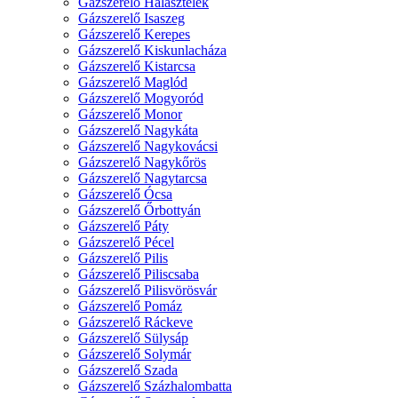
Gázszerelő Halásztelek
Gázszerelő Isaszeg
Gázszerelő Kerepes
Gázszerelő Kiskunlacháza
Gázszerelő Kistarcsa
Gázszerelő Maglód
Gázszerelő Mogyoród
Gázszerelő Monor
Gázszerelő Nagykáta
Gázszerelő Nagykovácsi
Gázszerelő Nagykőrös
Gázszerelő Nagytarcsa
Gázszerelő Ócsa
Gázszerelő Őrbottyán
Gázszerelő Páty
Gázszerelő Pécel
Gázszerelő Pilis
Gázszerelő Piliscsaba
Gázszerelő Pilisvörösvár
Gázszerelő Pomáz
Gázszerelő Ráckeve
Gázszerelő Sülysáp
Gázszerelő Solymár
Gázszerelő Szada
Gázszerelő Százhalombatta