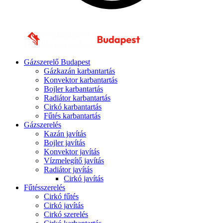
Gázszerelő Budapest
Gázkazán karbantartás
Konvektor karbantartás
Bojler karbantartás
Radiátor karbantartás
Cirkó karbantartás
Fűtés karbantartás
Gázszerelés
Kazán javítás
Bojler javítás
Konvektor javítás
Vízmelegítő javítás
Radiátor javítás
Cirkó javítás
Fűtésszerelés
Cirkó fűtés
Cirkó javítás
Cirkó szerelés