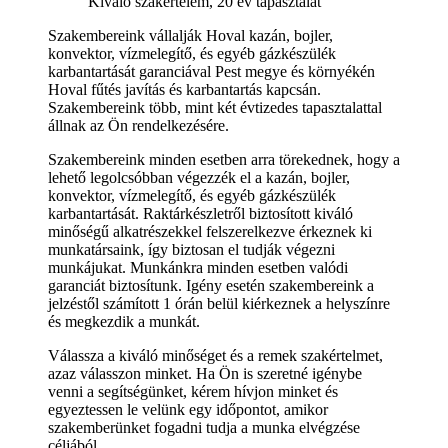
Kiváló szakértelem, 20 év tapasztalat
Szakembereink vállalják Hoval kazán, bojler,
konvektor, vízmelegítő, és egyéb gázkészülék
karbantartását garanciával Pest megye és környékén
Hoval fűtés javítás és karbantartás kapcsán.
Szakembereink több, mint két évtizedes tapasztalattal
állnak az Ön rendelkezésére.
Szakembereink minden esetben arra törekednek, hogy a
lehető legolcsóbban végezzék el a kazán, bojler,
konvektor, vízmelegítő, és egyéb gázkészülék
karbantartását. Raktárkészletről biztosított kiváló
minőségű alkatrészekkel felszerelkezve érkeznek ki
munkatársaink, így biztosan el tudják végezni
munkájukat. Munkánkra minden esetben valódi
garanciát biztosítunk. Igény esetén szakembereink a
jelzéstől számított 1 órán belül kiérkeznek a helyszínre
és megkezdik a munkát.
Válassza a kiváló minőséget és a remek szakértelmet,
azaz válasszon minket. Ha Ön is szeretné igénybe
venni a segítségünket, kérem hívjon minket és
egyeztessen le velünk egy időpontot, amikor
szakemberünket fogadni tudja a munka elvégzése
céljából.