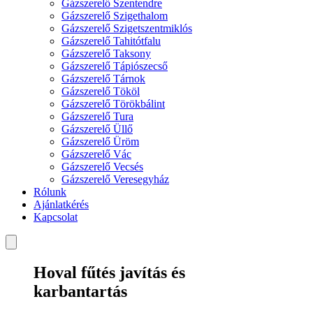
Gázszerelő Szentendre
Gázszerelő Szigethalom
Gázszerelő Szigetszentmiklós
Gázszerelő Tahitótfalu
Gázszerelő Taksony
Gázszerelő Tápiószecső
Gázszerelő Tárnok
Gázszerelő Tököl
Gázszerelő Törökbálint
Gázszerelő Tura
Gázszerelő Üllő
Gázszerelő Üröm
Gázszerelő Vác
Gázszerelő Vecsés
Gázszerelő Veresegyház
Rólunk
Ajánlatkérés
Kapcsolat
Hoval fűtés javítás és
karbantartás