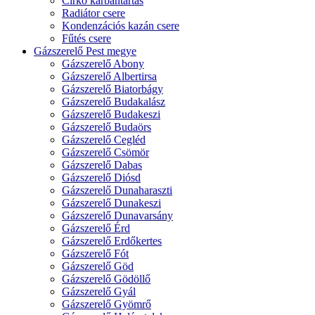
Cirkó karbantartás
Radiátor csere
Kondenzációs kazán csere
Fűtés csere
Gázszerelő Pest megye
Gázszerelő Abony
Gázszerelő Albertirsa
Gázszerelő Biatorbágy
Gázszerelő Budakalász
Gázszerelő Budakeszi
Gázszerelő Budaörs
Gázszerelő Cegléd
Gázszerelő Csömör
Gázszerelő Dabas
Gázszerelő Diósd
Gázszerelő Dunaharaszti
Gázszerelő Dunakeszi
Gázszerelő Dunavarsány
Gázszerelő Érd
Gázszerelő Erdőkertes
Gázszerelő Fót
Gázszerelő Göd
Gázszerelő Gödöllő
Gázszerelő Gyál
Gázszerelő Gyömrő