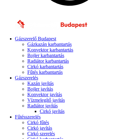
Gázszerelő Budapest
Gázkazán karbantartás
Konvektor karbantartás
Bojler karbantartás
Radiátor karbantartás
Cirkó karbantartás
Fűtés karbantartás
Gázszerelés
Kazán javítás
Bojler javítás
Konvektor javítás
Vízmelegítő javítás
Radiátor javítás
Cirkó javítás
Fűtésszerelés
Cirkó fűtés
Cirkó javítás
Cirkó szerelés