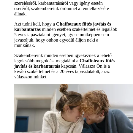
szereléséről, karbantartásáról vagy igény esetén
cseréről, szakembereink örömmel a rendelkezésére
állnak.
Azt tudni kell, hogy a
Chaffoteaux fűtés javítás és
karbantartás
minden esetben szakértelmet és legalább
5 éves tapasztalatot igényei, így semmiképpen sem
javasoljuk, hogy otthon egyedül álljon neki a
munkának.
Szakembereink minden esetben igyekeznek a lehető
legolcsóbb megoldást megtalálni a
Chaffoteaux fűtés
javítás és karbantartás
kapcsán. Válassza Ön is a
kiváló szakértelmet és a 20 éves tapasztalatott, azaz
válasszon minket.