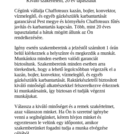
Kiváló szakértelem, 20 év tapasztalat
Cégünk vállalja Chaffoteaux kazán, bojler, konvektor,
vízmelegítő, és egyéb gázkészülék karbantartását
garanciával Pest megye és környékén Chaffoteaux fűtés
javítás és karbantartás kapcsán. Több, mint 20 éves
tapasztalattal a hátuk mögött állunk az Ön
rendelkezésére.
Igény esetén szakembereink a jelzéstől számított 1 órán
belül kiérkeznek a helyszínre és megkezdik a munkát.
Munkánkra minden esetben valódi garanciát
biztosítunk. Szakembereink minden esetben arra
törekednek, hogy a lehető legolcsóbban végezzék el a
kazán, bojler, konvektor, vízmelegítő, és egyéb
gázkészülék karbantartását. Raktárkészletről biztosított
kiváló minőségű alkatrészekkel felszerelkezve érkeznek
ki munkatársaink, így biztosan el tudják végezni
munkájukat.
Válassza a kiváló minőséget és a remek szakértelmet,
azaz válasszon minket. Ha Ön is szeretné igénybe
venni a segítségünket, kérem hívjon minket és
egyeztessen le velünk egy időpontot, amikor
szakemberünket fogadni tudja a munka elvégzése
céljából.