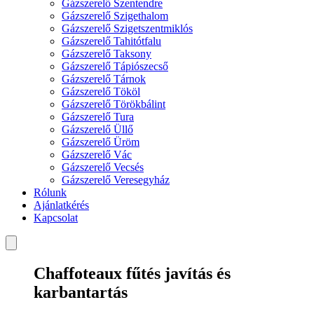
Gázszerelő Szentendre
Gázszerelő Szigethalom
Gázszerelő Szigetszentmiklós
Gázszerelő Tahitótfalu
Gázszerelő Taksony
Gázszerelő Tápiószecső
Gázszerelő Tárnok
Gázszerelő Tököl
Gázszerelő Törökbálint
Gázszerelő Tura
Gázszerelő Üllő
Gázszerelő Üröm
Gázszerelő Vác
Gázszerelő Vecsés
Gázszerelő Veresegyház
Rólunk
Ajánlatkérés
Kapcsolat
Chaffoteaux fűtés javítás és
karbantartás