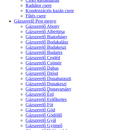
Cirkó karbantartás
Radiátor csere
Kondenzációs kazán csere
Fűtés csere
Gázszerelő Pest megye
Gázszerelő Abony
Gázszerelő Albertirsa
Gázszerelő Biatorbágy
Gázszerelő Budakalász
Gázszerelő Budakeszi
Gázszerelő Budaörs
Gázszerelő Cegléd
Gázszerelő Csömör
Gázszerelő Dabas
Gázszerelő Diósd
Gázszerelő Dunaharaszti
Gázszerelő Dunakeszi
Gázszerelő Dunavarsány
Gázszerelő Érd
Gázszerelő Erdőkertes
Gázszerelő Fót
Gázszerelő Göd
Gázszerelő Gödöllő
Gázszerelő Gyál
Gázszerelő Gyömrő