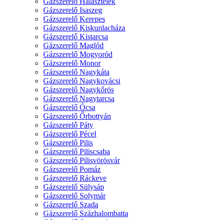
Gázszerelő Halásztelek
Gázszerelő Isaszeg
Gázszerelő Kerepes
Gázszerelő Kiskunlacháza
Gázszerelő Kistarcsa
Gázszerelő Maglód
Gázszerelő Mogyoród
Gázszerelő Monor
Gázszerelő Nagykáta
Gázszerelő Nagykovácsi
Gázszerelő Nagykőrös
Gázszerelő Nagytarcsa
Gázszerelő Ócsa
Gázszerelő Őrbottyán
Gázszerelő Páty
Gázszerelő Pécel
Gázszerelő Pilis
Gázszerelő Piliscsaba
Gázszerelő Pilisvörösvár
Gázszerelő Pomáz
Gázszerelő Ráckeve
Gázszerelő Sülysáp
Gázszerelő Solymár
Gázszerelő Szada
Gázszerelő Százhalombatta