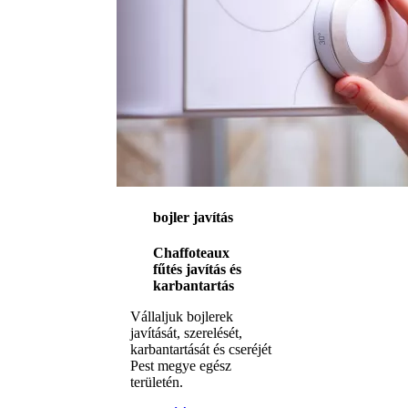
bojler javítás
Chaffoteaux
fűtés javítás és
karbantartás
Vállaljuk bojlerek
javítását, szerelését,
karbantartását és cseréjét
Pest megye egész
területén.