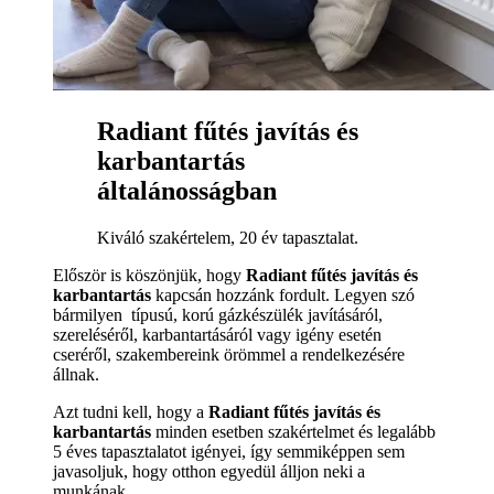
Radiant fűtés javítás és
karbantartás
általánosságban
Kiváló szakértelem, 20 év tapasztalat.
Először is köszönjük, hogy
Radiant fűtés javítás és
karbantartás
kapcsán hozzánk fordult. Legyen szó
bármilyen típusú, korú gázkészülék javításáról,
szereléséről, karbantartásáról vagy igény esetén
cseréről, szakembereink örömmel a rendelkezésére
állnak.
Azt tudni kell, hogy a
Radiant fűtés javítás és
karbantartás
minden esetben szakértelmet és legalább
5 éves tapasztalatot igényei, így semmiképpen sem
javasoljuk, hogy otthon egyedül álljon neki a
munkának.