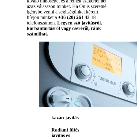
kiváló minőséget és a remek szakértelmet,
azaz válasszon minket. Ha Ön is szeretné
igénybe venni a segítségünket kérem
hívjon minket a
+36 (20) 261 43 18
telefonszámon.
Legyen szó javításról,
karbantartásról vagy cseréről, ránk
számíthat.
kazán javítás
Radiant fűtés
javítás és