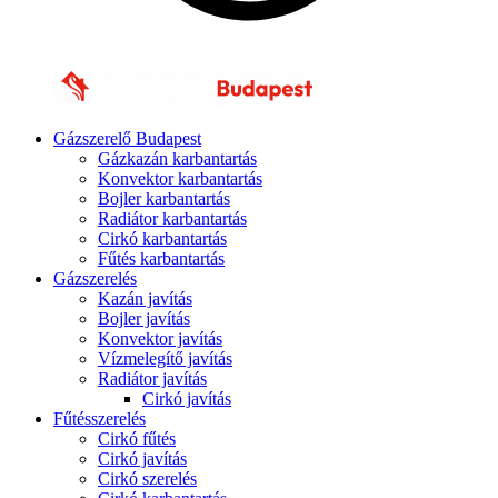
Gázszerelő Budapest
Gázkazán karbantartás
Konvektor karbantartás
Bojler karbantartás
Radiátor karbantartás
Cirkó karbantartás
Fűtés karbantartás
Gázszerelés
Kazán javítás
Bojler javítás
Konvektor javítás
Vízmelegítő javítás
Radiátor javítás
Cirkó javítás
Fűtésszerelés
Cirkó fűtés
Cirkó javítás
Cirkó szerelés