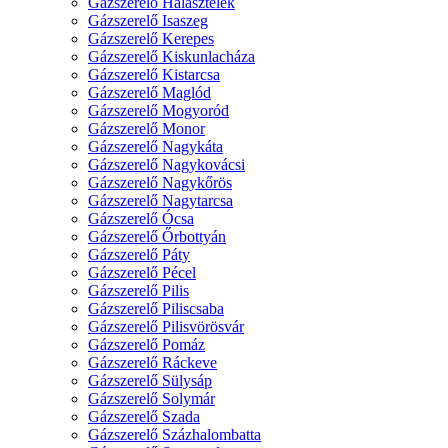
Gázszerelő Halásztelek
Gázszerelő Isaszeg
Gázszerelő Kerepes
Gázszerelő Kiskunlacháza
Gázszerelő Kistarcsa
Gázszerelő Maglód
Gázszerelő Mogyoród
Gázszerelő Monor
Gázszerelő Nagykáta
Gázszerelő Nagykovácsi
Gázszerelő Nagykőrös
Gázszerelő Nagytarcsa
Gázszerelő Ócsa
Gázszerelő Őrbottyán
Gázszerelő Páty
Gázszerelő Pécel
Gázszerelő Pilis
Gázszerelő Piliscsaba
Gázszerelő Pilisvörösvár
Gázszerelő Pomáz
Gázszerelő Ráckeve
Gázszerelő Sülysáp
Gázszerelő Solymár
Gázszerelő Szada
Gázszerelő Százhalombatta