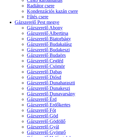
Cirkó karbantartás
Radiátor csere
Kondenzációs kazán csere
Fűtés csere
Gázszerelő Pest megye
Gázszerelő Abony
Gázszerelő Albertirsa
Gázszerelő Biatorbágy
Gázszerelő Budakalász
Gázszerelő Budakeszi
Gázszerelő Budaörs
Gázszerelő Cegléd
Gázszerelő Csömör
Gázszerelő Dabas
Gázszerelő Diósd
Gázszerelő Dunaharaszti
Gázszerelő Dunakeszi
Gázszerelő Dunavarsány
Gázszerelő Érd
Gázszerelő Erdőkertes
Gázszerelő Fót
Gázszerelő Göd
Gázszerelő Gödöllő
Gázszerelő Gyál
Gázszerelő Gyömrő