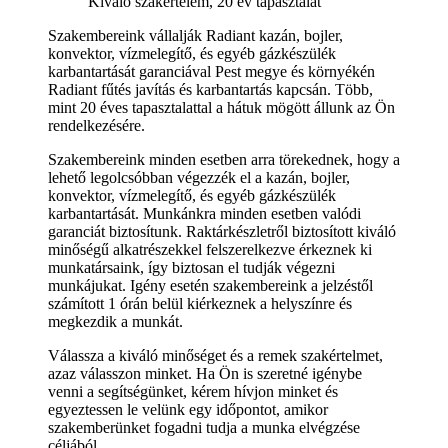
Kiváló szakértelem, 20 év tapasztalat
Szakembereink vállalják Radiant kazán, bojler,
konvektor, vízmelegítő, és egyéb gázkészülék
karbantartását garanciával Pest megye és környékén
Radiant fűtés javítás és karbantartás kapcsán. Több,
mint 20 éves tapasztalattal a hátuk mögött állunk az Ön
rendelkezésére.
Szakembereink minden esetben arra törekednek, hogy a
lehető legolcsóbban végezzék el a kazán, bojler,
konvektor, vízmelegítő, és egyéb gázkészülék
karbantartását. Munkánkra minden esetben valódi
garanciát biztosítunk. Raktárkészletről biztosított kiváló
minőségű alkatrészekkel felszerelkezve érkeznek ki
munkatársaink, így biztosan el tudják végezni
munkájukat. Igény esetén szakembereink a jelzéstől
számított 1 órán belül kiérkeznek a helyszínre és
megkezdik a munkát.
Válassza a kiváló minőséget és a remek szakértelmet,
azaz válasszon minket. Ha Ön is szeretné igénybe
venni a segítségünket, kérem hívjon minket és
egyeztessen le velünk egy időpontot, amikor
szakemberünket fogadni tudja a munka elvégzése
céljából.