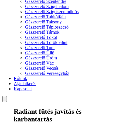
Gázszerelő Szentendre
Gázszerelő Szigethalom
Gázszerelő Szigetszentmiklós
Gázszerelő Tahitótfalu
Gázszerelő Taksony
Gázszerelő Tápiószecső
Gázszerelő Tárnok
Gázszerelő Tököl
Gázszerelő Törökbálint
Gázszerelő Tura
Gázszerelő Üllő
Gázszerelő Üröm
Gázszerelő Vác
Gázszerelő Vecsés
Gázszerelő Veresegyház
Rólunk
Ajánlatkérés
Kapcsolat
Radiant fűtés javítás és
karbantartás