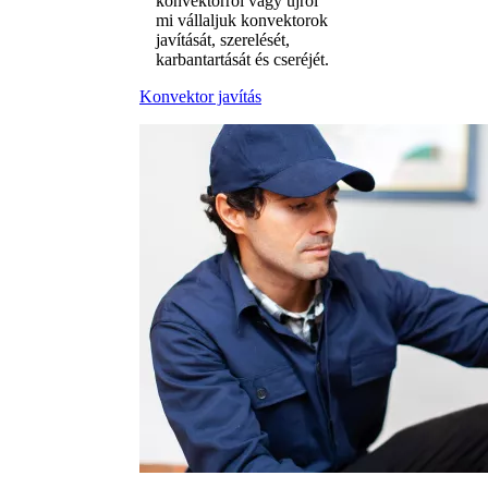
konvektorról vagy újról
mi vállaljuk konvektorok
javítását, szerelését,
karbantartását és cseréjét.
Konvektor javítás