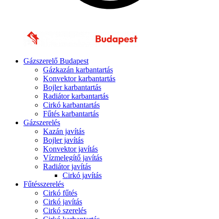
Gázszerelő Budapest
Gázkazán karbantartás
Konvektor karbantartás
Bojler karbantartás
Radiátor karbantartás
Cirkó karbantartás
Fűtés karbantartás
Gázszerelés
Kazán javítás
Bojler javítás
Konvektor javítás
Vízmelegítő javítás
Radiátor javítás
Cirkó javítás
Fűtésszerelés
Cirkó fűtés
Cirkó javítás
Cirkó szerelés