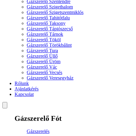
Gázszerelő Szentendre
Gázszerelő Szigethalom
Gázszerelő Szigetszentmiklós
Gázszerelő Tahitótfalu
Gázszerelő Taksony
Gázszerelő Tápiószecső
Gázszerelő Tárnok
Gázszerelő Tököl
Gázszerelő Törökbálint
Gázszerelő Tura
Gázszerelő Üllő
Gázszerelő Üröm
Gázszerelő Vác
Gázszerelő Vecsés
Gázszerelő Veresegyház
Rólunk
Ajánlatkérés
Kapcsolat
Gázszerelő Fót
Gázszerelés