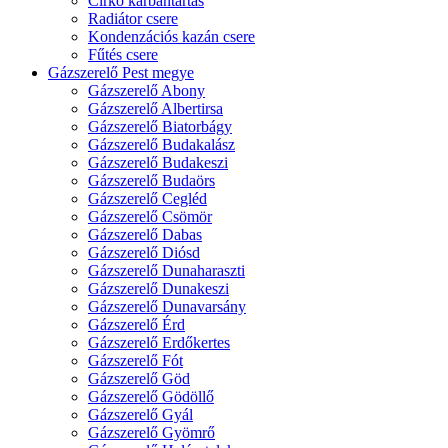
Cirkó karbantartás
Radiátor csere
Kondenzációs kazán csere
Fűtés csere
Gázszerelő Pest megye
Gázszerelő Abony
Gázszerelő Albertirsa
Gázszerelő Biatorbágy
Gázszerelő Budakalász
Gázszerelő Budakeszi
Gázszerelő Budaörs
Gázszerelő Cegléd
Gázszerelő Csömör
Gázszerelő Dabas
Gázszerelő Diósd
Gázszerelő Dunaharaszti
Gázszerelő Dunakeszi
Gázszerelő Dunavarsány
Gázszerelő Érd
Gázszerelő Erdőkertes
Gázszerelő Fót
Gázszerelő Göd
Gázszerelő Gödöllő
Gázszerelő Gyál
Gázszerelő Gyömrő