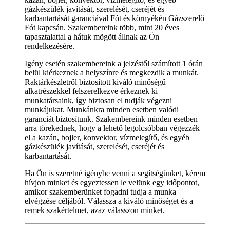
gázkészülék javítását, szerelését, cseréjét és
karbantartását garanciával Fót és környékén Gázszerelő
Fót kapcsán. Szakembereink több, mint 20 éves
tapasztalattal a hátuk mögött állnak az Ön
rendelkezésére.
Igény esetén szakembereink a jelzéstől számított 1 órán
belül kiérkeznek a helyszínre és megkezdik a munkát.
Raktárkészletről biztosított kiváló minőségű
alkatrészekkel felszerelkezve érkeznek ki
munkatársaink, így biztosan el tudják végezni
munkájukat. Munkánkra minden esetben valódi
garanciát biztosítunk. Szakembereink minden esetben
arra törekednek, hogy a lehető legolcsóbban végezzék
el a kazán, bojler, konvektor, vízmelegítő, és egyéb
gázkészülék javítását, szerelését, cseréjét és
karbantartását.
Ha Ön is szeretné igénybe venni a segítségünket, kérem
hívjon minket és egyeztessen le velünk egy időpontot,
amikor szakemberünket fogadni tudja a munka
elvégzése céljából. Válassza a kiváló minőséget és a
remek szakértelmet, azaz válasszon minket.