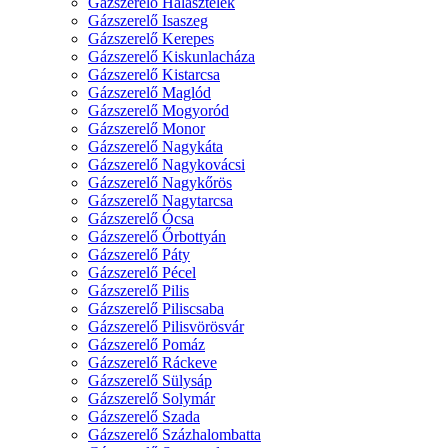
Gázszerelő Halásztelek
Gázszerelő Isaszeg
Gázszerelő Kerepes
Gázszerelő Kiskunlacháza
Gázszerelő Kistarcsa
Gázszerelő Maglód
Gázszerelő Mogyoród
Gázszerelő Monor
Gázszerelő Nagykáta
Gázszerelő Nagykovácsi
Gázszerelő Nagykőrös
Gázszerelő Nagytarcsa
Gázszerelő Ócsa
Gázszerelő Őrbottyán
Gázszerelő Páty
Gázszerelő Pécel
Gázszerelő Pilis
Gázszerelő Piliscsaba
Gázszerelő Pilisvörösvár
Gázszerelő Pomáz
Gázszerelő Ráckeve
Gázszerelő Sülysáp
Gázszerelő Solymár
Gázszerelő Szada
Gázszerelő Százhalombatta