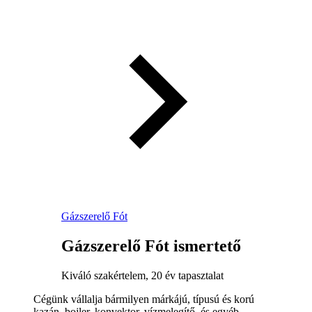
Gázszerelő Fót
Gázszerelő Fót ismertető
Kiváló szakértelem, 20 év tapasztalat
Cégünk vállalja bármilyen márkájú, típusú és korú
kazán, bojler, konvektor, vízmelegítő, és egyéb