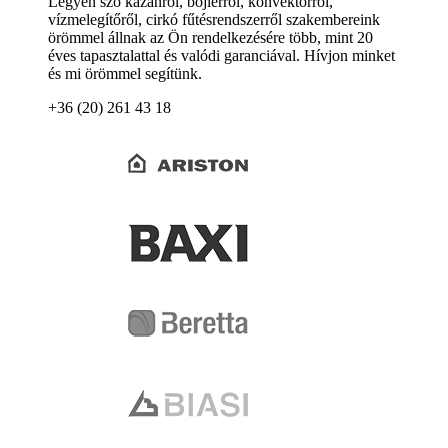
Legyen szó kazánról, bojlerről, konvektorról,
vízmelegítőről, cirkó fűtésrendszerről szakembereink
örömmel állnak az Ön rendelkezésére több, mint 20
éves tapasztalattal és valódi garanciával. Hívjon minket
és mi örömmel segítünk.
+36 (20) 261 43 18