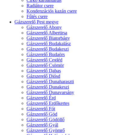
Cirkó karbantartás
Radiátor csere
Kondenzációs kazán csere
Fűtés csere
Gázszerelő Pest megye
Gázszerelő Abony
Gázszerelő Albertirsa
Gázszerelő Biatorbágy
Gázszerelő Budakalász
Gázszerelő Budakeszi
Gázszerelő Budaörs
Gázszerelő Cegléd
Gázszerelő Csömör
Gázszerelő Dabas
Gázszerelő Diósd
Gázszerelő Dunaharaszti
Gázszerelő Dunakeszi
Gázszerelő Dunavarsány
Gázszerelő Érd
Gázszerelő Erdőkertes
Gázszerelő Fót
Gázszerelő Göd
Gázszerelő Gödöllő
Gázszerelő Gyál
Gázszerelő Gyömrő