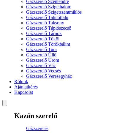
Gázszerelő Szentendre
Gázszerelő Szigethalom
Gázszerelő Szigetszentmiklós
Gázszerelő Tahitótfalu
Gázszerelő Taksony
Gázszerelő Tápiószecső
Gázszerelő Tárnok
Gázszerelő Tököl
Gázszerelő Törökbálint
Gázszerelő Tura
Gázszerelő Üllő
Gázszerelő Üröm
Gázszerelő Vác
Gázszerelő Vecsés
Gázszerelő Veresegyház
Rólunk
Ajánlatkérés
Kapcsolat
Kazán szerelő
Gázszerelés