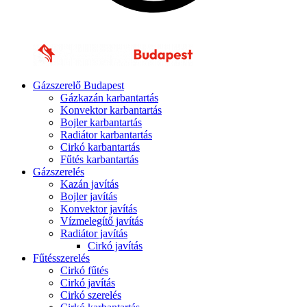
Gázszerelő Budapest
Gázkazán karbantartás
Konvektor karbantartás
Bojler karbantartás
Radiátor karbantartás
Cirkó karbantartás
Fűtés karbantartás
Gázszerelés
Kazán javítás
Bojler javítás
Konvektor javítás
Vízmelegítő javítás
Radiátor javítás
Cirkó javítás
Fűtésszerelés
Cirkó fűtés
Cirkó javítás
Cirkó szerelés