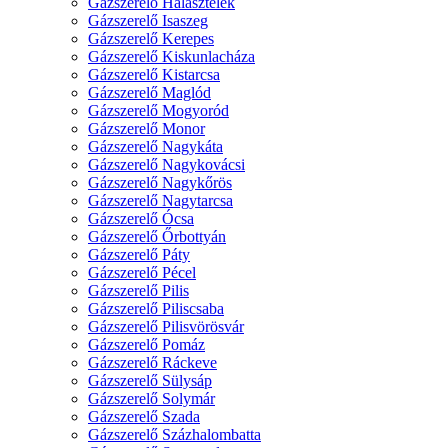
Gázszerelő Halásztelek
Gázszerelő Isaszeg
Gázszerelő Kerepes
Gázszerelő Kiskunlacháza
Gázszerelő Kistarcsa
Gázszerelő Maglód
Gázszerelő Mogyoród
Gázszerelő Monor
Gázszerelő Nagykáta
Gázszerelő Nagykovácsi
Gázszerelő Nagykőrös
Gázszerelő Nagytarcsa
Gázszerelő Ócsa
Gázszerelő Őrbottyán
Gázszerelő Páty
Gázszerelő Pécel
Gázszerelő Pilis
Gázszerelő Piliscsaba
Gázszerelő Pilisvörösvár
Gázszerelő Pomáz
Gázszerelő Ráckeve
Gázszerelő Sülysáp
Gázszerelő Solymár
Gázszerelő Szada
Gázszerelő Százhalombatta