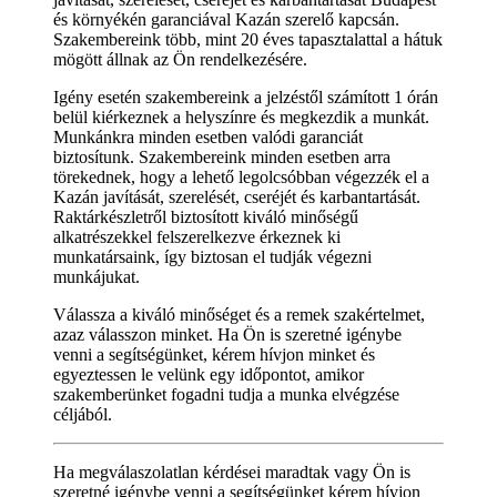
és környékén garanciával Kazán szerelő kapcsán.
Szakembereink több, mint 20 éves tapasztalattal a hátuk
mögött állnak az Ön rendelkezésére.
Igény esetén szakembereink a jelzéstől számított 1 órán
belül kiérkeznek a helyszínre és megkezdik a munkát.
Munkánkra minden esetben valódi garanciát
biztosítunk. Szakembereink minden esetben arra
törekednek, hogy a lehető legolcsóbban végezzék el a
Kazán javítását, szerelését, cseréjét és karbantartását.
Raktárkészletről biztosított kiváló minőségű
alkatrészekkel felszerelkezve érkeznek ki
munkatársaink, így biztosan el tudják végezni
munkájukat.
Válassza a kiváló minőséget és a remek szakértelmet,
azaz válasszon minket. Ha Ön is szeretné igénybe
venni a segítségünket, kérem hívjon minket és
egyeztessen le velünk egy időpontot, amikor
szakemberünket fogadni tudja a munka elvégzése
céljából.
Ha megválaszolatlan kérdései maradtak vagy Ön is
szeretné igénybe venni a segítségünket kérem hívjon