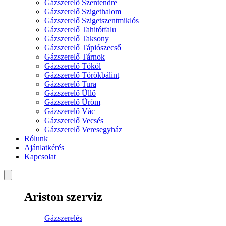
Gázszerelő Szentendre
Gázszerelő Szigethalom
Gázszerelő Szigetszentmiklós
Gázszerelő Tahitótfalu
Gázszerelő Taksony
Gázszerelő Tápiószecső
Gázszerelő Tárnok
Gázszerelő Tököl
Gázszerelő Törökbálint
Gázszerelő Tura
Gázszerelő Üllő
Gázszerelő Üröm
Gázszerelő Vác
Gázszerelő Vecsés
Gázszerelő Veresegyház
Rólunk
Ajánlatkérés
Kapcsolat
Ariston szerviz
Gázszerelés