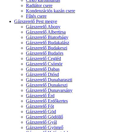
Cirkó karbantartás
Radiátor csere
Kondenzációs kazán csere
Fűtés csere
Gázszerelő Pest megye
Gázszerelő Abony
Gázszerelő Albertirsa
Gázszerelő Biatorbágy
Gázszerelő Budakalász
Gázszerelő Budakeszi
Gázszerelő Budaörs
Gázszerelő Cegléd
Gázszerelő Csömör
Gázszerelő Dabas
Gázszerelő Diósd
Gázszerelő Dunaharaszti
Gázszerelő Dunakeszi
Gázszerelő Dunavarsány
Gázszerelő Érd
Gázszerelő Erdőkertes
Gázszerelő Fót
Gázszerelő Göd
Gázszerelő Gödöllő
Gázszerelő Gyál
Gázszerelő Gyömrő