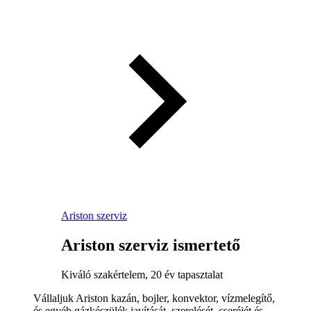
Ariston szerviz
Ariston szerviz ismertető
Kiváló szakértelem, 20 év tapasztalat
Vállaljuk Ariston kazán, bojler, konvektor, vízmelegítő,
és egyéb gázkészülék javítását, szerelését, cseréjét és