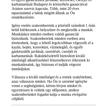
karbantartását Budapest és környékén garanciával
Ariston szerviz kapcsán. Több, mint 20 éves
tapasztalattal a hátuk mögött állunk az Ön
rendelkezésére.
Igény esetén szakembereink a jelzéstől számított 1 órán
belül kiérkeznek a helyszínre és megkezdik a munkát.
Munkánkra minden esetben valódi garanciát
biztosítunk. Szakembereink minden esetben arra
törekednek, hogy a lehető legolcsóbban végezzék el a
kazán, bojler, konvektor, vízmelegítő, és egyéb
gázkészülék javítását, szerelését, cseréjét és
karbantartását. Raktárkészletről biztosított kiváló
minőségű alkatrészekkel felszerelkezve érkeznek ki
munkatársaink, így biztosan el tudják végezni
munkájukat.
Válassza a kiváló minőséget és a remek szakértelmet,
azaz válasszon minket. Ha Ön is szeretné igénybe
venni a segítségünket, kérem hívjon minket és
egyeztessen le velünk egy időpontot, amikor
szakemberünket fogadni tudja a munka elvégzése
céljából.