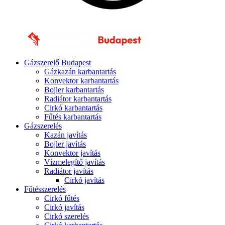
Gázszerelő Budapest
Gázkazán karbantartás
Konvektor karbantartás
Bojler karbantartás
Radiátor karbantartás
Cirkó karbantartás
Fűtés karbantartás
Gázszerelés
Kazán javítás
Bojler javítás
Konvektor javítás
Vízmelegítő javítás
Radiátor javítás
Cirkó javítás
Fűtésszerelés
Cirkó fűtés
Cirkó javítás
Cirkó szerelés