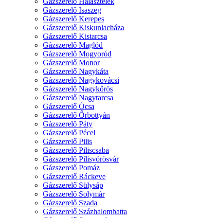
Gázszerelő Halásztelek
Gázszerelő Isaszeg
Gázszerelő Kerepes
Gázszerelő Kiskunlacháza
Gázszerelő Kistarcsa
Gázszerelő Maglód
Gázszerelő Mogyoród
Gázszerelő Monor
Gázszerelő Nagykáta
Gázszerelő Nagykovácsi
Gázszerelő Nagykőrös
Gázszerelő Nagytarcsa
Gázszerelő Ócsa
Gázszerelő Őrbottyán
Gázszerelő Páty
Gázszerelő Pécel
Gázszerelő Pilis
Gázszerelő Piliscsaba
Gázszerelő Pilisvörösvár
Gázszerelő Pomáz
Gázszerelő Ráckeve
Gázszerelő Sülysáp
Gázszerelő Solymár
Gázszerelő Szada
Gázszerelő Százhalombatta