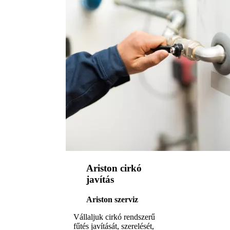
Ariston cirkó
javítás
Ariston szerviz
Vállaljuk cirkó rendszerű
fűtés javítását, szerelését,