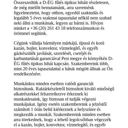
Összeszedtük a D-ÉG fűtés tipikus hibáit részletesen,
de még mielőtt bemutatnánk, arra szeretnénk
figyelmeztetni, hogy otthon, egyedül szaktudás és
legalább 5 éves szakmai tapasztalat nélkül nem szabad
neki állni a munkának, legyen az bármi is. Hívjon
minket a +36 (20) 261 43 18 telefonszámunkon és
örömmel segítünk.
Cégünk vállalja bármilyen márkájú, típusú és korú
kazán, bojler, konvektor, vízmelegítő, és egyéb
gázkészülék javítását, szerelését, cseréjét és
karbantartását garanciával Pest megye és környékén D-
ÉG fűtés tipikus hibái kapcsán. Szakembereink több,
mint 20 éves tapasztalattal a hátuk mögött állnak az Ön
rendelkezésére.
Munkánkra minden esetben valódi garanciát
biztosítunk. Raktárkészletről biztosított kiváló minőségű
alkatrészekkel felszerelkezve érkeznek ki
munkatársaink, így biztosan el tudják végezni
munkájukat. Igény esetén szakembereink a jelzéstől
számított 1 órán belül kiérkeznek a helyszínre és
megkezdik a munkát. Szakembereink minden esetben
arra törekednek, hogy a lehető legolcsóbban végezzék
el a kazán, bojler, konvektor, vízmelegítő, és egyéb