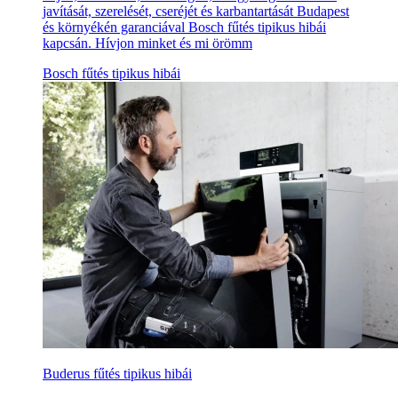
javítását, szerelését, cseréjét és karbantartását Budapest
és környékén garanciával Bosch fűtés tipikus hibái
kapcsán. Hívjon minket és mi örömm
Bosch fűtés tipikus hibái
Buderus fűtés tipikus hibái