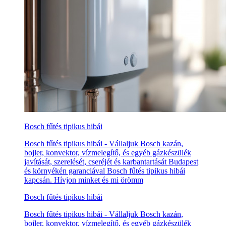
Bosch fűtés tipikus hibái
Bosch fűtés tipikus hibái - Vállaljuk Bosch kazán,
bojler, konvektor, vízmelegítő, és egyéb gázkészülék
javítását, szerelését, cseréjét és karbantartását Budapest
és környékén garanciával Bosch fűtés tipikus hibái
kapcsán. Hívjon minket és mi örömm
Bosch fűtés tipikus hibái
Bosch fűtés tipikus hibái - Vállaljuk Bosch kazán,
bojler, konvektor, vízmelegítő, és egyéb gázkészülék