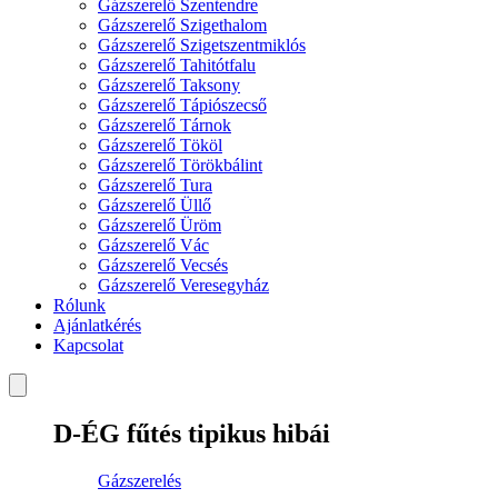
Gázszerelő Szentendre
Gázszerelő Szigethalom
Gázszerelő Szigetszentmiklós
Gázszerelő Tahitótfalu
Gázszerelő Taksony
Gázszerelő Tápiószecső
Gázszerelő Tárnok
Gázszerelő Tököl
Gázszerelő Törökbálint
Gázszerelő Tura
Gázszerelő Üllő
Gázszerelő Üröm
Gázszerelő Vác
Gázszerelő Vecsés
Gázszerelő Veresegyház
Rólunk
Ajánlatkérés
Kapcsolat
D-ÉG fűtés tipikus hibái
Gázszerelés