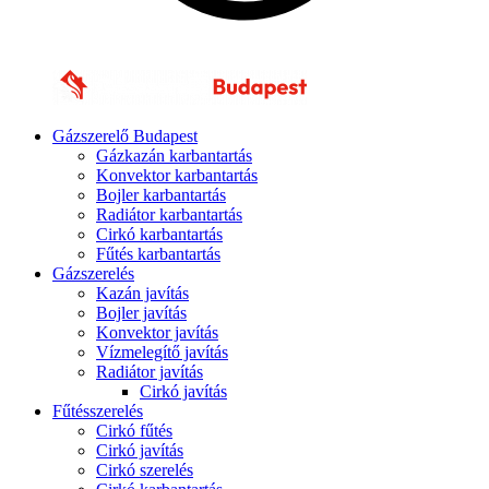
Gázszerelő Budapest
Gázkazán karbantartás
Konvektor karbantartás
Bojler karbantartás
Radiátor karbantartás
Cirkó karbantartás
Fűtés karbantartás
Gázszerelés
Kazán javítás
Bojler javítás
Konvektor javítás
Vízmelegítő javítás
Radiátor javítás
Cirkó javítás
Fűtésszerelés
Cirkó fűtés
Cirkó javítás
Cirkó szerelés