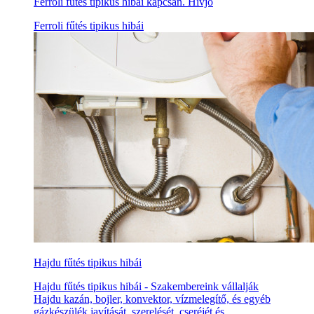
Ferroli fűtés tipikus hibái kapcsán. Hívjo
Ferroli fűtés tipikus hibái
Hajdu fűtés tipikus hibái
Hajdu fűtés tipikus hibái - Szakembereink vállalják
Hajdu kazán, bojler, konvektor, vízmelegítő, és egyéb
gázkészülék javítását, szerelését, cseréjét és