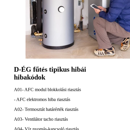
D-ÉG fűtés tipikus hibái
hibakódok
A01- AFC modul blokkolási riasztás
- AFC elektromos hiba riasztás
A02- Termosztát határérték riasztás
A03- Ventilátor tacho riasztás
A04- Víz nyomás-kapcsoló riasztás