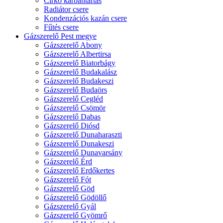
Cirkó karbantartás
Radiátor csere
Kondenzációs kazán csere
Fűtés csere
Gázszerelő Pest megye
Gázszerelő Abony
Gázszerelő Albertirsa
Gázszerelő Biatorbágy
Gázszerelő Budakalász
Gázszerelő Budakeszi
Gázszerelő Budaörs
Gázszerelő Cegléd
Gázszerelő Csömör
Gázszerelő Dabas
Gázszerelő Diósd
Gázszerelő Dunaharaszti
Gázszerelő Dunakeszi
Gázszerelő Dunavarsány
Gázszerelő Érd
Gázszerelő Erdőkertes
Gázszerelő Fót
Gázszerelő Göd
Gázszerelő Gödöllő
Gázszerelő Gyál
Gázszerelő Gyömrő