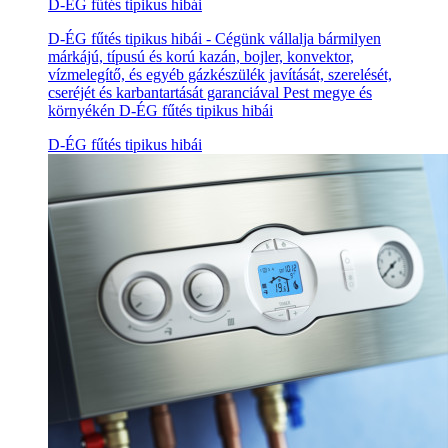
D-ÉG fűtés tipikus hibái
D-ÉG fűtés tipikus hibái - Cégünk vállalja bármilyen
márkájú, típusú és korú kazán, bojler, konvektor,
vízmelegítő, és egyéb gázkészülék javítását, szerelését,
cseréjét és karbantartását garanciával Pest megye és
környékén D-ÉG fűtés tipikus hibái
D-ÉG fűtés tipikus hibái