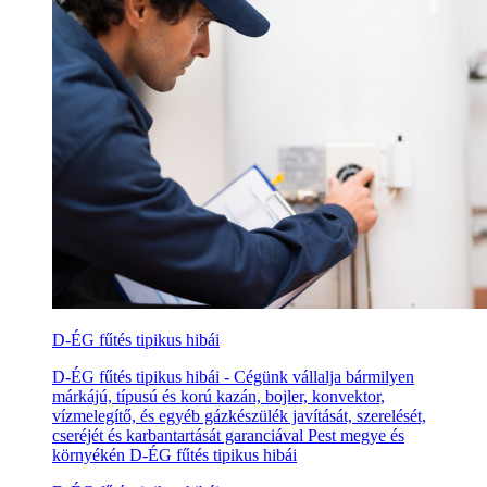
D-ÉG fűtés tipikus hibái
D-ÉG fűtés tipikus hibái - Cégünk vállalja bármilyen
márkájú, típusú és korú kazán, bojler, konvektor,
vízmelegítő, és egyéb gázkészülék javítását, szerelését,
cseréjét és karbantartását garanciával Pest megye és
környékén D-ÉG fűtés tipikus hibái