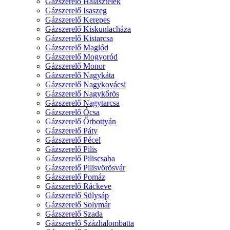
Gázszerelő Halásztelek
Gázszerelő Isaszeg
Gázszerelő Kerepes
Gázszerelő Kiskunlacháza
Gázszerelő Kistarcsa
Gázszerelő Maglód
Gázszerelő Mogyoród
Gázszerelő Monor
Gázszerelő Nagykáta
Gázszerelő Nagykovácsi
Gázszerelő Nagykőrös
Gázszerelő Nagytarcsa
Gázszerelő Ócsa
Gázszerelő Őrbottyán
Gázszerelő Páty
Gázszerelő Pécel
Gázszerelő Pilis
Gázszerelő Piliscsaba
Gázszerelő Pilisvörösvár
Gázszerelő Pomáz
Gázszerelő Ráckeve
Gázszerelő Sülysáp
Gázszerelő Solymár
Gázszerelő Szada
Gázszerelő Százhalombatta