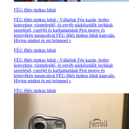
FÉG fűtés tipikus hibái
FÉG fűtés tipikus hibái - Vállaljuk Fég kazán, bojler,
konvektor, vízmelegítő, és egyéb gázkészülék javítását,
szerelését, cseréjét és karbantartását Pest megye és
környékén garanciával FÉG fűtés tipikus hibái kapcsán.
Hívjon minket és mi örömmel s
FÉG fűtés tipikus hibái
FÉG fűtés tipikus hibái - Vállaljuk Fég kazán, bojler,
konvektor, vízmelegítő, és egyéb gázkészülék javítását,
szerelését, cseréjét és karbantartását Pest megye és
környékén garanciával FÉG fűtés tipikus hibái kapcsán.
Hívjon minket és mi örömmel s
FÉG fűtés tipikus hibái