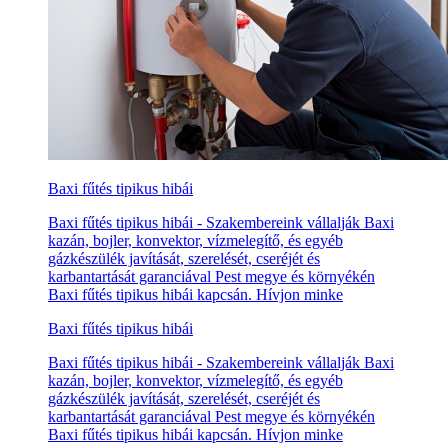
Baxi fűtés tipikus hibái
Baxi fűtés tipikus hibái - Szakembereink vállalják Baxi
kazán, bojler, konvektor, vízmelegítő, és egyéb
gázkészülék javítását, szerelését, cseréjét és
karbantartását garanciával Pest megye és környékén
Baxi fűtés tipikus hibái kapcsán. Hívjon minke
Baxi fűtés tipikus hibái
Baxi fűtés tipikus hibái - Szakembereink vállalják Baxi
kazán, bojler, konvektor, vízmelegítő, és egyéb
gázkészülék javítását, szerelését, cseréjét és
karbantartását garanciával Pest megye és környékén
Baxi fűtés tipikus hibái kapcsán. Hívjon minke