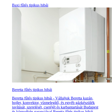
Baxi fűtés tipikus hibái
Beretta fűtés tipikus hibái
Beretta fűtés tipikus hibái - Vállaljuk Beretta kazán,
bojler, konvektor, vízmelegítő, és egyéb gázkészülék
javítását, szerelését, cseréjét és karbantartását Budapest
és környékén garanciával Beretta fűtés tipikus hibái